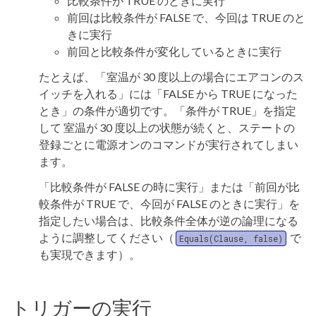
比較条件が TRUE のときに実行
前回は比較条件が FALSE で、今回は TRUE のと
きに実行
前回と比較条件が変化しているときに実行
たとえば、「室温が 30 度以上の場合にエアコンのス
イッチを入れる」には「FALSE から TRUE になった
とき」の条件が適切です。「条件が TRUE」を指定
して 室温が 30 度以上の状態が続くと、ステートの
登録ごとに電源オンのコマンドが実行されてしまい
ます。
「比較条件が FALSE の時に実行」または「前回が比
較条件が TRUE で、今回が FALSE のときに実行」を
指定したい場合は、比較条件全体が逆の論理になる
ように調整してください（
で
Equals(Clause, false)
も実現できます）。
トリガーの実行