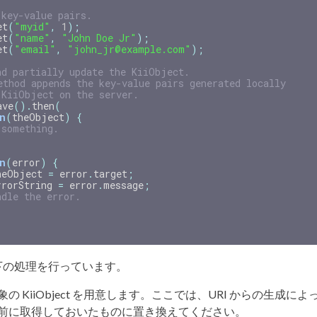
 key-value pairs.
et
(
"myid"
,
1
);
et
(
"name"
,
"John Doe Jr"
);
et
(
"email"
,
"john_jr@example.com"
);
nd partially update the KiiObject.
ethod appends the key-value pairs generated locally
 KiiObject on the server.
ave
().
then
(
n
(
theObject
)
{
 something.
n
(
error
)
{
heObject
=
error
.
target
;
rrorString
=
error
.
message
;
ndle the error.
下の処理を行っています。
の KiiObject を用意します。ここでは、URI からの生成によっ
前に取得しておいたものに置き換えてください。