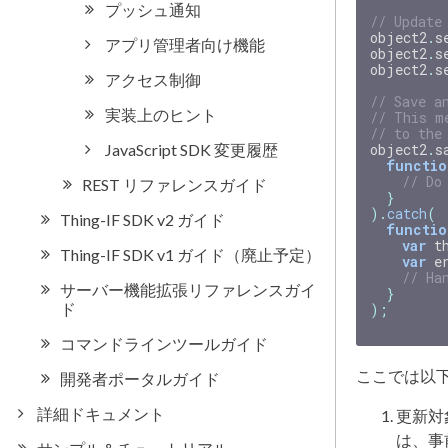
// Update
object2
.
s
object2
.
s
object2
.
s
// Save a
// This m
// to the
object2
.
s
functio
// Do
}
).
catch
(
functio
var
t
var
e
// Ha
}
);
ここでは以
更新対象
は、事