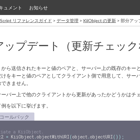
キュメント
お知らせ
vaScript リファレンスガイド
データ管理
KiiObject の更新
部分アッ
アップデート（更新チェック
トから送信されたキーと値のペアと、サーバー上の既存のキー
だけをキーと値のペアとしてクライアント側で用意して、サー
除できません。
サーバー上で他のクライアントから更新があったかどうかはチ
ド例を以下に挙げます。
コールバック
tiate a KiiObject.
t2
=
KiiObject
.
objectWithURI
(
object
.
objectURI
());