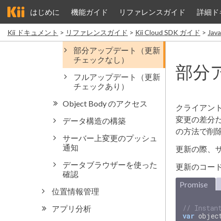
はじめに
機能ガイド
リファレンスガイド
詳細ド
Kii ドキュメント
リファレンスガイド
Kii Cloud SDK ガイド
Ja
部分
クライアン
変更の差分
の方法で削
更新の際、
更新のコー
Promise
// Instan
var
objec