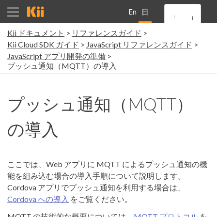
En
日
Kii ドキュメント
リファレンスガイド
gli
本
Kii Cloud SDK ガイド
JavaScript リファレンスガイド
JavaScript アプリ開発の準備
sh
語
プッシュ通知（MQTT）の導入
プッシュ通知（MQTT）
の導入
ここでは、Web アプリに MQTT によるプッシュ通知の機
能を組み込む場合の導入手順について説明します。
Cordova アプリでプッシュ通知を利用する場合は、
Cordova への導入
をご覧ください。
MQTT の技術的な概要については、
MQTT プロトコル
を