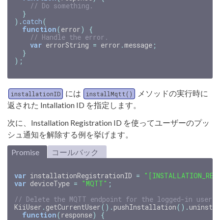
// Do something.
}
).
catch
(
function
(
error
)
{
// Handle the error.
var
errorString
=
error
.
message
;
}
);
には
メソッドの実行時に
installationID
installMqtt()
返された Intallation ID を指定します。
次に、Installation Registration ID を使ってユーザーのプッ
シュ通知を解除する例を挙げます。
Promise
コールバック
var
installationRegistrationID
=
"[INSTALLATION_REG
var
deviceType
=
"MQTT"
;
// Delete the MQTT endpoint for the logged-in user 
KiiUser
.
getCurrentUser
().
pushInstallation
().
uninsta
function
(
response
)
{