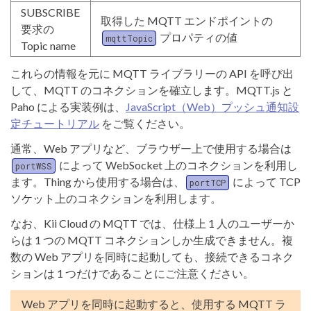
SUBSCRIBE
取得した MQTT エンドポイントの
要求の
プロパティの値
mqttTopic
Topic name
これらの情報を元に MQTT ライブラリーの API を呼び出
して、MQTT のコネクションを確立します。MQTT.js と
Paho による実装例は、
JavaScript（Web）プッシュ通知設
定チュートリアル
をご覧ください。
通常、Web アプリなど、ブラウザー上で使用する場合は
によって WebSocket 上のコネクションを利用し
portWSS
ます。Thing から使用する場合は、
によって TCP
portTCP
ソケット上のコネクションを利用します。
なお、Kii Cloud の MQTT では、仕様上 1 人のユーザーか
らは 1 つの MQTT コネクションしか生成できません。複
数の Web アプリを同時に起動しても、接続できるコネク
ションは 1 つだけであることにご注意ください。
Web アプリを同時に起動すると、使用する MQTT ラ