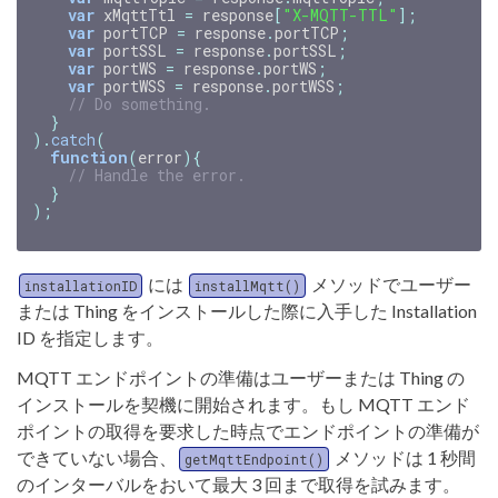
var
xMqttTtl
=
response
[
"X-MQTT-TTL"
];
var
portTCP
=
response
.
portTCP
;
var
portSSL
=
response
.
portSSL
;
var
portWS
=
response
.
portWS
;
var
portWSS
=
response
.
portWSS
;
// Do something.
}
).
catch
(
function
(
error
){
// Handle the error.
}
);
には
メソッドでユーザー
installationID
installMqtt()
または Thing をインストールした際に入手した Installation
ID を指定します。
MQTT エンドポイントの準備はユーザーまたは Thing の
インストールを契機に開始されます。もし MQTT エンド
ポイントの取得を要求した時点でエンドポイントの準備が
できていない場合、
メソッドは 1 秒間
getMqttEndpoint()
のインターバルをおいて最大 3 回まで取得を試みます。