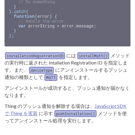
// Do something.
}
).
catch
(
function
(
error
)
{
// Handle the error.
var
errorString
=
error
.
message
;
}
);
には
メソッド
installationRegistrationID
installMqtt()
の実行時に返された Intallation Registration ID を指定しま
す。また、
にアンインストールするプッシュ
deviceType
通知の種類として
を指定します。
MQTT
アンインストールが成功すると、プッシュ通知が届かなく
なります。
Thing のプッシュ通知を解除する場合は、
JavaScript SDK
で Thing を実装
に示す
メソッドを使
pushInstallation()
ってアンインストール処理を実行します。