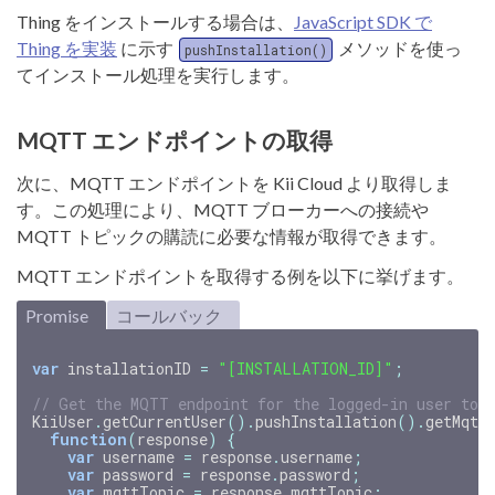
Thing をインストールする場合は、
JavaScript SDK で
Thing を実装
に示す
メソッドを使っ
pushInstallation()
てインストール処理を実行します。
MQTT エンドポイントの取得
次に、MQTT エンドポイントを Kii Cloud より取得しま
す。この処理により、MQTT ブローカーへの接続や
MQTT トピックの購読に必要な情報が取得できます。
MQTT エンドポイントを取得する例を以下に挙げます。
Promise
コールバック
var
installationID
=
"[INSTALLATION_ID]"
;
// Get the MQTT endpoint for the logged-in user to 
KiiUser
.
getCurrentUser
().
pushInstallation
().
getMqtt
function
(
response
)
{
var
username
=
response
.
username
;
var
password
=
response
.
password
;
var
mqttTopic
=
response
.
mqttTopic
;