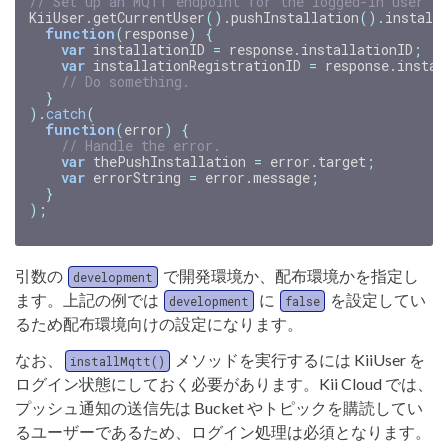
// Set up an MQTT endpoint for the logged-in user to
KiiUser
.
getCurrentUser
().
pushInstallation
().
install
function
(
response
)
{
var
installationID
=
response
.
installationID
;
var
installationRegistrationID
=
response
.
instal
// Do something.
}
).
catch
(
function
(
error
)
{
// Handle the error.
var
thePushInstallation
=
error
.
target
;
var
errorString
=
error
.
message
;
}
);
引数の
で開発環境か、配布環境かを指定し
development
ます。上記の例では
に
を設定してい
development
false
るため配布環境向けの設定になります。
なお、
メソッドを実行するには KiiUser を
installMqtt()
ログイン状態にしておく必要があります。Kii Cloud では、
プッシュ通知の送信先は Bucket やトピックを購読してい
るユーザーであるため、ログイン処理は必須となります。