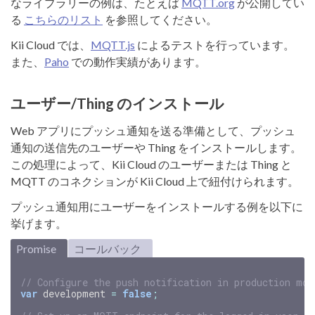
なライブラリーの例は、たとえば
MQTT.org
が公開してい
る
こちらのリスト
を参照してください。
Kii Cloud では、
MQTT.js
によるテストを行っています。
また、
Paho
での動作実績があります。
ユーザー/Thing のインストール
Web アプリにプッシュ通知を送る準備として、プッシュ
通知の送信先のユーザーや Thing をインストールします。
この処理によって、Kii Cloud のユーザーまたは Thing と
MQTT のコネクションが Kii Cloud 上で紐付けられます。
プッシュ通知用にユーザーをインストールする例を以下に
挙げます。
Promise
コールバック
// Configure the push notification in production mod
var
development
=
false
;