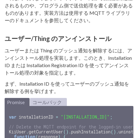
されるものや、プログラム側で送信処理を書く必要がある
ものがあります。実装方法は使用する MQTT ライブラリ
ーのドキュメントを参照してください。
ユーザー/Thing のアンインストール
ユーザーまたは Thing のプッシュ通知を解除するには、ア
ンインストール処理を実装します。このとき、Installation
ID または Installation Registration ID を使ってアンインス
トール処理の対象を指定します。
まず、Installation ID を使ってユーザーのプッシュ通知を
解除する例を挙げます。
Promise
コールバック
var
installationID
=
"[INSTALLATION_ID]"
;
// Delete the MQTT endpoint for the logged-in user 
KiiUser
.
getCurrentUser
().
pushInstallation
().
uninsta
function
(
response
)
{