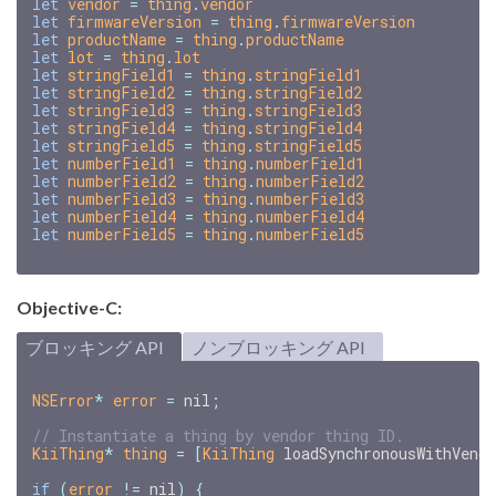
let
vendor
=
thing
.
vendor
let
firmwareVersion
=
thing
.
firmwareVersion
let
productName
=
thing
.
productName
let
lot
=
thing
.
lot
let
stringField1
=
thing
.
stringField1
let
stringField2
=
thing
.
stringField2
let
stringField3
=
thing
.
stringField3
let
stringField4
=
thing
.
stringField4
let
stringField5
=
thing
.
stringField5
let
numberField1
=
thing
.
numberField1
let
numberField2
=
thing
.
numberField2
let
numberField3
=
thing
.
numberField3
let
numberField4
=
thing
.
numberField4
let
numberField5
=
thing
.
numberField5
Objective-C:
ブロッキング API
ノンブロッキング API
NSError
*
error
=
nil
;
KiiThing
*
thing
=
[
KiiThing
loadSynchronousWithVend
if
(
error
!=
nil
)
{