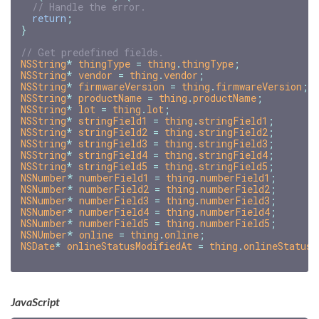
return
;
}
NSString
*
thingType
=
thing
.
thingType
;
NSString
*
vendor
=
thing
.
vendor
;
NSString
*
firmwareVersion
=
thing
.
firmwareVersion
;
NSString
*
productName
=
thing
.
productName
;
NSString
*
lot
=
thing
.
lot
;
NSString
*
stringField1
=
thing
.
stringField1
;
NSString
*
stringField2
=
thing
.
stringField2
;
NSString
*
stringField3
=
thing
.
stringField3
;
NSString
*
stringField4
=
thing
.
stringField4
;
NSString
*
stringField5
=
thing
.
stringField5
;
NSNumber
*
numberField1
=
thing
.
numberField1
;
NSNumber
*
numberField2
=
thing
.
numberField2
;
NSNumber
*
numberField3
=
thing
.
numberField3
;
NSNumber
*
numberField4
=
thing
.
numberField4
;
NSNumber
*
numberField5
=
thing
.
numberField5
;
NSNUmber
*
online
=
thing
.
online
;
NSDate
*
onlineStatusModifiedAt
=
thing
.
onlineStatusM
JavaScript