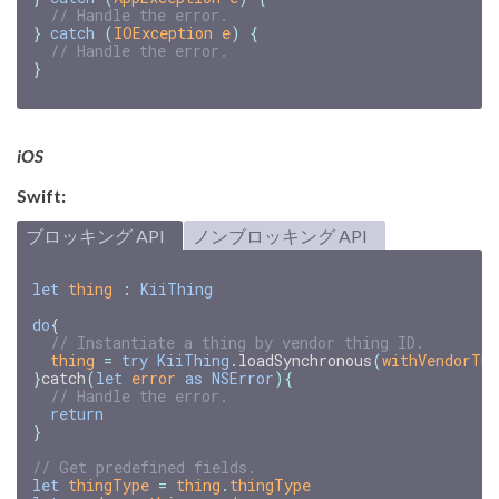
// Handle the error.
}
catch
(
IOException
e
)
{
// Handle the error.
}
iOS
Swift:
ブロッキング API
ノンブロッキング API
let
thing
:
KiiThing
do
{
// Instantiate a thing by vendor thing ID.
thing
=
try
KiiThing
.
loadSynchronous
(
withVendorThi
}
catch
(
let
error
as
NSError
){
// Handle the error.
return
}
// Get predefined fields.
let
thingType
=
thing
.
thingType