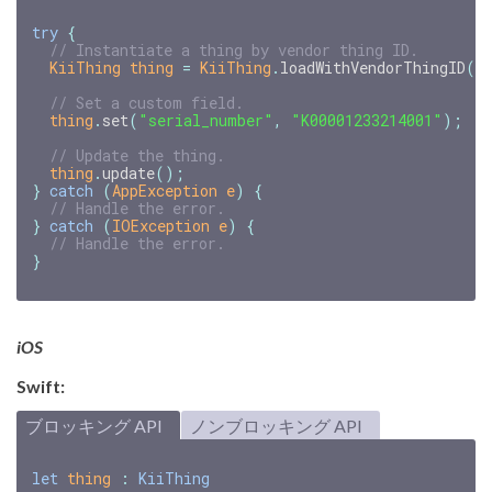
try
{
// Instantiate a thing by vendor thing ID.
KiiThing
thing
=
KiiThing
.
loadWithVendorThingID
(
"
// Set a custom field.
thing
.
set
(
"serial_number"
,
"K00001233214001"
);
// Update the thing.
thing
.
update
();
}
catch
(
AppException
e
)
{
// Handle the error.
}
catch
(
IOException
e
)
{
// Handle the error.
}
iOS
Swift:
ブロッキング API
ノンブロッキング API
let
thing
:
KiiThing