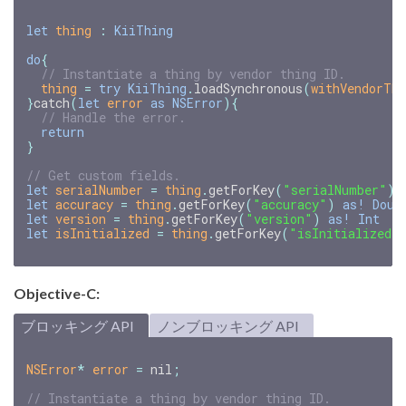
let
thing
:
KiiThing
do
{
// Instantiate a thing by vendor thing ID.
thing
=
try
KiiThing
.
loadSynchronous
(
withVendorThi
}
catch
(
let
error
as
NSError
){
// Handle the error.
return
}
// Get custom fields.
let
serialNumber
=
thing
.
getForKey
(
"serialNumber"
)
let
accuracy
=
thing
.
getForKey
(
"accuracy"
)
as!
Doub
let
version
=
thing
.
getForKey
(
"version"
)
as!
Int
let
isInitialized
=
thing
.
getForKey
(
"isInitialized"
Objective-C:
ブロッキング API
ノンブロッキング API
NSError
*
error
=
nil
;