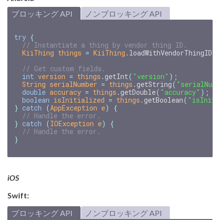
ブロッキング API
ノンブロッキング API
try
{
// Instantiate a thing by vendor thing ID.
KiiThing
things
=
KiiThing
.
loadWithVendorThingID
(
// Get custom fields.
int
version
=
things
.
getInt
(
"version"
);
String
serialNumber
=
things
.
getString
(
"serialNum
double
accuracy
=
things
.
getDouble
(
"accuracy"
);
boolean
isInitialized
=
things
.
getBoolean
(
"isIniti
}
catch
(
AppException
e
)
{
// Handle the error.
}
catch
(
IOException
e
)
{
// Handle the error.
}
iOS
Swift:
ブロッキング API
ノンブロッキング API