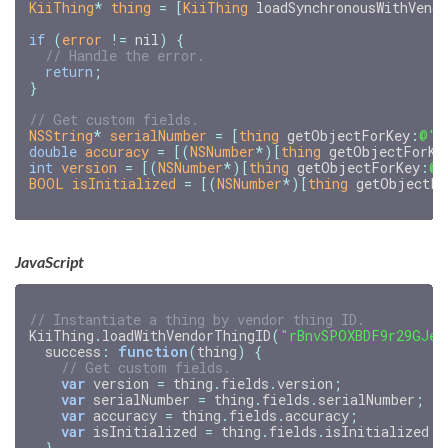
KiiThing
*
thing
=
[
KiiThing
loadSynchronousWithVend
if
(
error
!=
nil
)
{
return
;
}
NSString
*
serialNumber
=
[
thing
getObjectForKey
:
@"s
double
accuracy
=
[(
NSNumber
*
)[
thing
getObjectForKe
int
version
=
[(
NSNumber
*
)[
thing
getObjectForKey
:
@"
BOOL
isInitialized
=
[(
NSNumber
*
)[
thing
getObjectFo
JavaScript
// Instantiate a thing by vendor thing ID.
KiiThing
.
loadWithVendorThingID
(
"rBnvSPOXBDF9r29GJeG
success
:
function
(
thing
)
{
// Get custom fields.
var
version
=
thing
.
fields
.
version
;
var
serialNumber
=
thing
.
fields
.
serialNumber
;
var
accuracy
=
thing
.
fields
.
accuracy
;
var
isInitialized
=
thing
.
fields
.
isInitialized
;
},