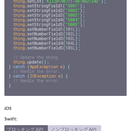
thing
.
setLot
(
"KII20140711-AB-002134D"
);
thing
.
setStringField1
(
"S001"
);
thing
.
setStringField2
(
"S002"
);
thing
.
setStringField3
(
"S003"
);
thing
.
setStringField4
(
"S004"
);
thing
.
setStringField5
(
"S005"
);
thing
.
setNumberField1
(
101L
);
thing
.
setNumberField2
(
102L
);
thing
.
setNumberField3
(
103L
);
thing
.
setNumberField4
(
104L
);
thing
.
setNumberField5
(
105L
);
// Update the thing.
thing
.
update
();
}
catch
(
AppException
e
)
{
// Handle the error.
}
catch
(
IOException
e
)
{
// Handle the error.
}
iOS
Swift:
ブロッキング API
ノンブロッキング API