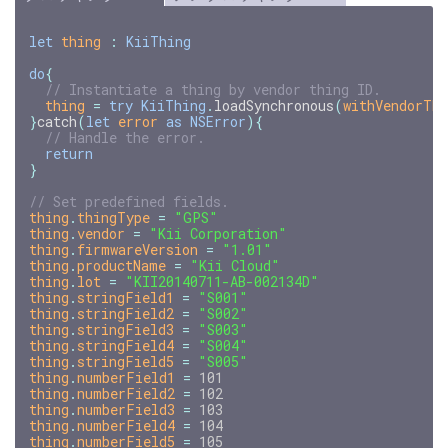
let
thing
:
KiiThing
do
{
// Instantiate a thing by vendor thing ID.
thing
=
try
KiiThing
.
loadSynchronous
(
withVendorThi
}
catch
(
let
error
as
NSError
){
// Handle the error.
return
}
// Set predefined fields.
thing
.
thingType
=
"GPS"
thing
.
vendor
=
"Kii Corporation"
thing
.
firmwareVersion
=
"1.01"
thing
.
productName
=
"Kii Cloud"
thing
.
lot
=
"KII20140711-AB-002134D"
thing
.
stringField1
=
"S001"
thing
.
stringField2
=
"S002"
thing
.
stringField3
=
"S003"
thing
.
stringField4
=
"S004"
thing
.
stringField5
=
"S005"
thing
.
numberField1
=
101
thing
.
numberField2
=
102
thing
.
numberField3
=
103
thing
.
numberField4
=
104
thing
.
numberField5
=
105