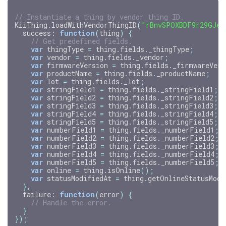
// Instantiate a thing by vendor thing ID.
KiiThing
.
loadWithVendorThingID
(
"rBnvSPOXBDF9r29GJeG
success
:
function
(
thing
)
{
// Get predefined fields.
var
thingType
=
thing
.
fields
.
_thingType
;
var
vendor
=
thing
.
fields
.
_vendor
;
var
firmwareVersion
=
thing
.
fields
.
_firmwareVers
var
productName
=
thing
.
fields
.
_productName
;
var
lot
=
thing
.
fields
.
_lot
;
var
stringField1
=
thing
.
fields
.
_stringField1
;
var
stringField2
=
thing
.
fields
.
_stringField2
;
var
stringField3
=
thing
.
fields
.
_stringField3
;
var
stringField4
=
thing
.
fields
.
_stringField4
;
var
stringField5
=
thing
.
fields
.
_stringField5
;
var
numberField1
=
thing
.
fields
.
_numberField1
;
var
numberField2
=
thing
.
fields
.
_numberField2
;
var
numberField3
=
thing
.
fields
.
_numberField3
;
var
numberField4
=
thing
.
fields
.
_numberField4
;
var
numberField5
=
thing
.
fields
.
_numberField5
;
var
online
=
thing
.
isOnline
();
var
statusModifiedAt
=
thing
.
getOnlineStatusModi
},
failure
:
function
(
error
)
{
// Handle the error.
}
});