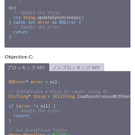
do
{
// Update the thing.
try
thing
.
updateSynchronous
()
}
catch
let
error
as
NSError
{
// Handle the error.
return
}
Objective-C:
ブロッキング API
ノンブロッキング API
NSError
*
error
=
nil
;
KiiThing
*
thing
=
[
KiiThing
loadSynchronousWithVend
if
(
error
!=
nil
)
{
return
;
}
thing
.
thingType
=
@"GPS"
;