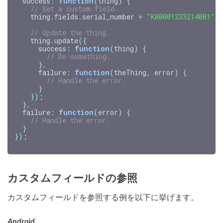
success
:
function
(
thing
)
{
// Set a custom field.
thing
.
fields
.
serial_number
=
"K00001233214001"
;
// Update the thing.
thing
.
update
({
success
:
function
(
thing
)
{
// Do something.
},
failure
:
function
(
theThing
,
error
)
{
// Handle the error.
}
});
},
failure
:
function
(
error
)
{
// Handle the error.
}
});
カスタムフィールドの参照
カスタムフィールドを参照する例を以下に挙げます。
Android