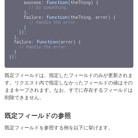
success
:
function
(
theThing
)
{
// Do something.
},
failure
:
function
(
theThing
,
error
)
{
// Handle the error.
}
});
},
failure
:
function
(
error
)
{
// Handle the error.
}
});
既定フィールドは、指定したフィールドのみが更新されま
す。リクエスト内で指定しなかったフィールドの値はその
ままキープされます。なお、すでに存在するフィールドは
削除できません。
既定フィールドの参照
既定フィールドを参照する例を以下に挙げます。