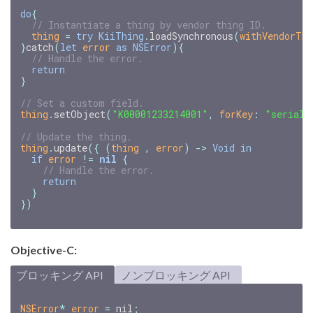
do
{
// Instantiate a thing by vendor thing ID.
thing
=
try
KiiThing
.
loadSynchronous
(
withVendorThi
}
catch
(
let
error
as
NSError
){
// Handle the error.
return
}
// Set a custom field.
thing
.
setObject
(
"K00001233214001"
,
forKey
:
"serial_
// Update the thing.
thing
.
update
({
(
thing
,
error
)
->
Void
in
if
error
!=
nil
{
// Handle the error.
return
}
})
Objective-C:
ブロッキング API
ノンブロッキング API
NSError
*
error
=
nil
;