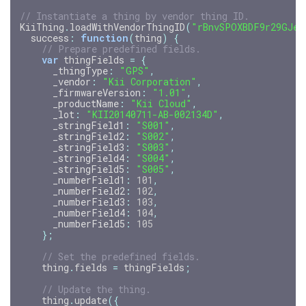
// Instantiate a thing by vendor thing ID.
KiiThing
.
loadWithVendorThingID
(
"rBnvSPOXBDF9r29GJeG
success
:
function
(
thing
)
{
// Prepare predefined fields.
var
thingFields
=
{
_thingType
:
"GPS"
,
_vendor
:
"Kii Corporation"
,
_firmwareVersion
:
"1.01"
,
_productName
:
"Kii Cloud"
,
_lot
:
"KII20140711-AB-002134D"
,
_stringField1
:
"S001"
,
_stringField2
:
"S002"
,
_stringField3
:
"S003"
,
_stringField4
:
"S004"
,
_stringField5
:
"S005"
,
_numberField1
:
101
,
_numberField2
:
102
,
_numberField3
:
103
,
_numberField4
:
104
,
_numberField5
:
105
};
// Set the predefined fields.
thing
.
fields
=
thingFields
;
// Update the thing.
thing
.
update
({