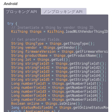
Android
ブロッキング API
ノンブロッキング API
try
{
// Instantiate a thing by vendor thing ID.
KiiThing
things
=
KiiThing
.
loadWithVendorThingID
(
// Get predefined fields.
String
thingType
=
things
.
getThingType
();
String
vendor
=
things
.
getVendor
();
String
firmwareVersion
=
things
.
getFirmwareVersion
String
productName
=
things
.
getProductName
();
String
lot
=
things
.
getLot
();
String
stringField1
=
things
.
getStringField1
();
String
stringField2
=
things
.
getStringField2
();
String
stringField3
=
things
.
getStringField3
();
String
stringField4
=
things
.
getStringField4
();
String
stringField5
=
things
.
getStringField5
();
Long
numberField1
=
things
.
getNumberField1
();
Long
numberField2
=
things
.
getNumberField2
();
Long
numberField3
=
things
.
getNumberField3
();
Long
numberField4
=
things
.
getNumberField4
();
Long
numberField5
=
things
.
getNumberField5
();
Boolean
online
=
things
.
isOnline
();
long
statusModifiedAt
=
things
.
getOnlineStatusModi
}
catch
(
AppException
e
)
{