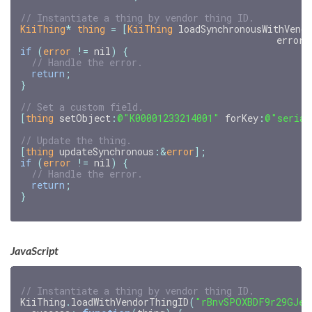
KiiThing
*
thing
=
[
KiiThing
loadSynchronousWithVend
error
:
if
(
error
!=
nil
)
{
return
;
}
[
thing
setObject
:
@"K00001233214001"
forKey
:
@"serial
[
thing
updateSynchronous
:
&
error
];
if
(
error
!=
nil
)
{
return
;
}
JavaScript
// Instantiate a thing by vendor thing ID.
KiiThing
.
loadWithVendorThingID
(
"rBnvSPOXBDF9r29GJeG