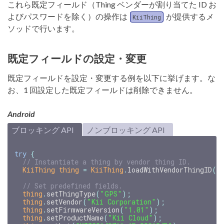
これら既定フィールド（Thing ベンダーが割り当てた ID お
よびパスワードを除く）の操作は
が提供するメ
KiiThing
ソッドで行います。
既定フィールドの設定・変更
既定フィールドを設定・変更する例を以下に挙げます。な
お、1 回設定した既定フィールドは削除できません。
Android
ブロッキング API
ノンブロッキング API
try
{
// Instantiate a thing by vendor thing ID.
KiiThing
thing
=
KiiThing
.
loadWithVendorThingID
(
"
// Set predefined fields.
thing
.
setThingType
(
"GPS"
);
thing
.
setVendor
(
"Kii Corporation"
);
thing
.
setFirmwareVersion
(
"1.01"
);
thing
.
setProductName
(
"Kii Cloud"
);