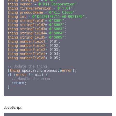
thing
.
vendor
=
@"Kii Corporation"
;
thing
.
firmwareVersion
=
@"1.01"
;
thing
.
productName
=
@"Kii Cloud"
;
thing
.
lot
=
@"KII20140711-AB-002134D"
;
thing
.
stringField1
=
@"S001"
;
thing
.
stringField2
=
@"S002"
;
thing
.
stringField3
=
@"S003"
;
thing
.
stringField4
=
@"S004"
;
thing
.
stringField5
=
@"S005"
;
thing
.
numberField1
=
@101
;
thing
.
numberField2
=
@102
;
thing
.
numberField3
=
@103
;
thing
.
numberField4
=
@104
;
thing
.
numberField5
=
@105
;
[
thing
updateSynchronous
:
&
error
];
if
(
error
!=
nil
)
{
return
;
}
JavaScript