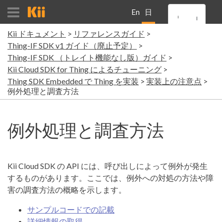
En
日
Kii ドキュメント
リファレンスガイド
gli
本
Thing-IF SDK v1 ガイド（廃止予定）
Thing-IF SDK （トレイト機能なし版）ガイド
sh
語
Kii Cloud SDK for Thing によるチューニング
Thing SDK Embedded で Thing を実装
実装上の注意点
例外処理と調査方法
例外処理と調査方法
Kii Cloud SDK の API には、呼び出しによって例外が発生
するものがあります。ここでは、例外への対処の方法や障
害の調査方法の概略を示します。
サンプルコードでの記載
詳細情報の取得