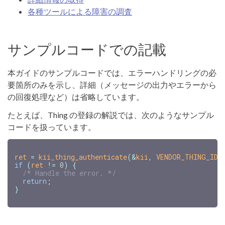
各種ツールによる障害の調査
サンプルコードでの記載
本ガイドのサンプルコードでは、エラーハンドリングの必
要箇所のみを示し、詳細（メッセージの出力やエラーから
の回復処理など）は省略しています。
たとえば、Thing の登録の解説では、次のようなサンプル
コードを扱っています。
ret
=
kii_thing_authenticate
(
&
kii
,
VENDOR_THING_ID
,
if
(
ret
!=
0
)
{
/* Handle the error. */
return
;
}