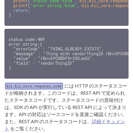
printf
(
"status code:%d
\n
"
,
kii
.
kii_core
.
response_
printf
(
"error string:%s
\n
"
,
kii
.
kii_core
.
response
return
;
}
status code:409

error string:{

  "errorCode" : "THING_ALREADY_EXISTS",

  "message" : "Thing with vendorThingID rBnvSPOXBDF
  "value" : "rBnvSPOXBDF9r29GJeGS",

  "field" : "vendorThingID"

には HTTP のステータスコー
kii.kii_core.response_code
ドが格納されます。このコードは、REST API で定められ
たステータスコードです。ステータスコードの意味付け
は、SDK の API が実行している REST API によって決まり
ます。API の対応はソースコードを直接ご確認ください。
また、REST API のステータスコードは、
詳細ドキュメン
ト
をご覧ください。