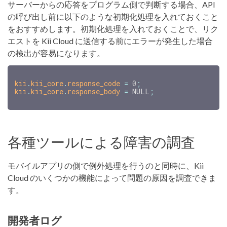
サーバーからの応答をプログラム側で判断する場合、API
の呼び出し前に以下のような初期化処理を入れておくこと
をおすすめします。初期化処理を入れておくことで、リク
エストを Kii Cloud に送信する前にエラーが発生した場合
の検出が容易になります。
kii
.
kii_core
.
response_code
=
0
;
kii
.
kii_core
.
response_body
=
NULL
;
各種ツールによる障害の調査
モバイルアプリの側で例外処理を行うのと同時に、Kii
Cloud のいくつかの機能によって問題の原因を調査できま
す。
開発者ログ