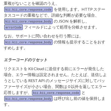
重複がないことを確認のうえ、
を使用します。HTTP ステー
kii.kii_core.response_code
タスコードの重複などで、詳細な判断が必要な場合、
の JSON を解析し、
kii.kii_core.response_body
フィールドによって処理を分岐させます。
errorCode
なお、サポートに問い合わせを行う際には、
の情報も提示することをおす
kii.kii_core.response_body
すめします。
エラーコードのリセット
リクエストを Kii Cloud に送信する前にエラーが発生した
場合、エラー情報は設定されません。たとえば、送信しよ
うとしている REST API のメッセージサイズに対してバッ
ファーサイズが小さい場合、関数は 0 以外を返してエラー
応答しますが、
と
kii.kii_core.response_code
は呼び出し前の値を保持しま
kii.kii_core.response_body
す。