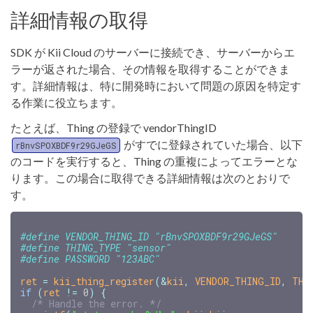
詳細情報の取得
SDK が Kii Cloud のサーバーに接続でき、サーバーからエ
ラーが返された場合、その情報を取得することができま
す。詳細情報は、特に開発時において問題の原因を特定す
る作業に役立ちます。
たとえば、Thing の登録で vendorThingID
がすでに登録されていた場合、以下
rBnvSPOXBDF9r29GJeGS
のコードを実行すると、Thing の重複によってエラーとな
ります。この場合に取得できる詳細情報は次のとおりで
す。
#define VENDOR_THING_ID "rBnvSPOXBDF9r29GJeGS"

#define THING_TYPE "sensor"

ret
=
kii_thing_register
(
&
kii
,
VENDOR_THING_ID
,
THI
if
(
ret
!=
0
)
{
/* Handle the error. */