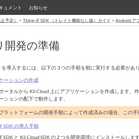
キュメント
お知らせ
ド（廃止予定）
Thing-IF SDK （トレイト機能なし版）ガイド
Android
リ開発の準備
F SDK を導入するには、以下の 3 つの手順を順に実行する必要が
ケーションの作成
ポータルから Kii Cloud 上にアプリケーションを作成します。
ーションの配下で動作します。
プラットフォームの開発手順によって作成済みの場合、この手
-IF SDK の導入手順
g-IF SDK と Kii Cloud SDK の 2 つを開発環境にインスト