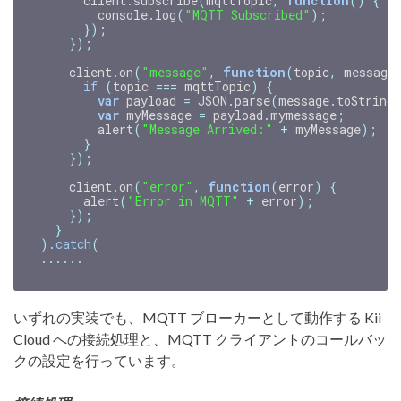
client
.
subscribe
(
mqttTopic
,
function
()
{
console
.
log
(
"MQTT Subscribed"
);
});
});
client
.
on
(
"message"
,
function
(
topic
,
message
if
(
topic
===
mqttTopic
)
{
var
payload
=
JSON
.
parse
(
message
.
toString
var
myMessage
=
payload
.
mymessage
;
alert
(
"Message Arrived:"
+
myMessage
);
}
});
client
.
on
(
"error"
,
function
(
error
)
{
alert
(
"Error in MQTT"
+
error
);
});
}
).
catch
(
......
いずれの実装でも、MQTT ブローカーとして動作する Kii
Cloud への接続処理と、MQTT クライアントのコールバッ
クの設定を行っています。