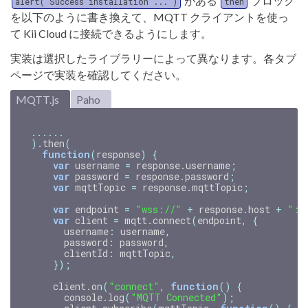
がある
ブロック
alert("Success installation ...")
then
を以下のように書き換えて、MQTT クライアントを使っ
て Kii Cloud に接続できるようにします。
実装は選択したライブラリーによって異なります。各タブ
ページで実装を確認してください。
MQTT.js
Paho
......
).
then
(
function
(
response
)
{
var
username
=
response
.
username
;
var
password
=
response
.
password
;
var
mqttTopic
=
response
.
mqttTopic
;
var
endpoint
=
"wss://"
+
response
.
host
+
":"
var
client
=
mqtt
.
connect
(
endpoint
,
{
username
:
username
,
password
:
password
,
clientId
:
mqttTopic
,
});
client
.
on
(
"connect"
,
function
()
{
console
.
log
(
"MQTT Connected"
);