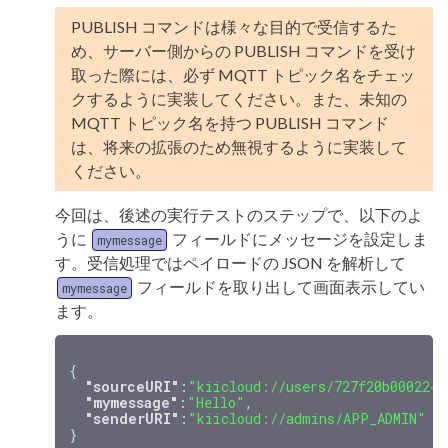
PUBLISH コマンドは様々な目的で受信するた
め、サーバー側からの PUBLISH コマンドを受け
取った際には、必ず MQTT トピック名をチェッ
クするように実装してください。また、未知の
MQTT トピック名を持つ PUBLISH コマンド
は、将来の拡張のため無視するように実装して
ください。
今回は、後述の実行テストのステップで、以下のよ
うに
フィールドにメッセージを設定しま
mymessage
す。受信処理ではペイロードの JSON を解析して
フィールドを取り出して画面表示してい
mymessage
ます。
{
"sourceURI"
:
"kiicloud://users/727f20b00022-8
"mymessage"
:
"Hello"
,
"senderURI"
:
"kiicloud://admins/APP_ADMIN"
}