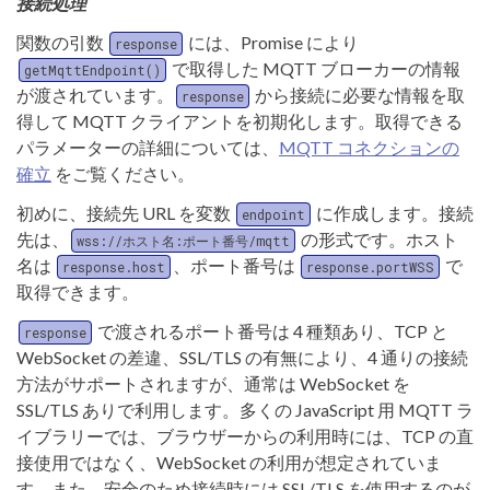
接続処理
関数の引数
には、Promise により
response
で取得した MQTT ブローカーの情報
getMqttEndpoint()
が渡されています。
から接続に必要な情報を取
response
得して MQTT クライアントを初期化します。取得できる
パラメーターの詳細については、
MQTT コネクションの
確立
をご覧ください。
初めに、接続先 URL を変数
に作成します。接続
endpoint
先は、
の形式です。ホスト
wss://ホスト名:ポート番号/mqtt
名は
、ポート番号は
で
response.host
response.portWSS
取得できます。
で渡されるポート番号は 4 種類あり、TCP と
response
WebSocket の差違、SSL/TLS の有無により、4 通りの接続
方法がサポートされますが、通常は WebSocket を
SSL/TLS ありで利用します。多くの JavaScript 用 MQTT ラ
イブラリーでは、ブラウザーからの利用時には、TCP の直
接使用ではなく、WebSocket の利用が想定されていま
す。また、安全のため接続時には SSL/TLS を使用するのが