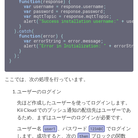
function
(
response
)
{
var
username
=
response
.
username
;
var
password
=
response
.
password
;
var
mqttTopic
=
response
.
mqttTopic
;
alert
(
"Success installation username:"
+
user
}
).
catch
(
function
(
error
)
{
var
errorString
=
error
.
message
;
alert
(
"Error in Initialization: "
+
errorStri
}
);
}
ここでは、次の処理を行っています。
ユーザーのログイン
先ほど作成したユーザーを使ってログインします。
Kii Cloud でのプッシュ通知の配信先はユーザーであ
るため、まずはユーザーのログインが必要です。
ユーザー名
、パスワード
でログイン
user1
123ABC
します。成功すると、次の
ブロックの関数
then