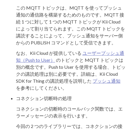
この MQTT トピックは、MQTT を使ってプッシュ
通知の通信路を構築するためのものです。MQTT 接
続 1 つに対して 1 つの MQTT トピックが Kii Cloud
によって割り当てられます。この MQTT トピックを
講読することによって、プッシュ通知をサーバー側
からの PUBLISH コマンドとして受信できます。
なお、Kii Cloud が提供している
ユーザープッシュ通
知（Push to User）
のトピックと MQTT トピックは
別の概念です。Push to User を使用する場合、トピッ
クの講読処理は別に必要です。詳細は、Kii Cloud
SDK for Thing の講読処理を説明した
プッシュ通知
を参考にしてください。
コネクション切断時の処理
コネクションの切断時のコールバック関数では、エ
ラーメッセージの表示を行います。
今回の 2 つのライブラリーでは、コネクションの接