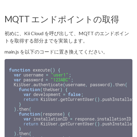
MQTT エンドポイントの取得
初めに、Kii Cloud を呼び出して、MQTT のエンドポイン
トを取得する部分までを実装します。
main.js を以下のコードに置き換えてください。
function
execute
()
{
var
username
=
"user1"
;
var
password
=
"123ABC"
;
KiiUser
.
authenticate
(
username
,
password
).
then
(
function
(
theUser
)
{
var
development
=
false
;
return
KiiUser
.
getCurrentUser
().
pushInstallati
}
).
then
(
function
(
response
)
{
var
installationID
=
response
.
installationID
;
return
KiiUser
.
getCurrentUser
().
pushInstallati
}
).
then
(